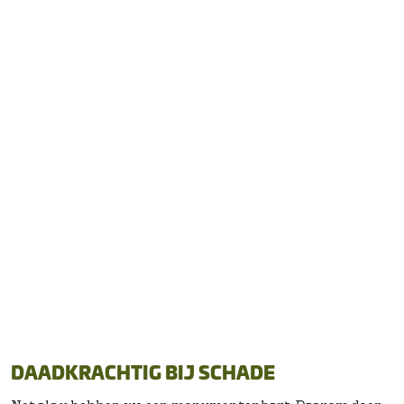
DEZE MONUMENTEN KUNT U
VERZEKEREN:
Rijks-, provinciale- en gemeentelijke monumenten
Beschermde stads- en dorpsgezichten
Zoals:
Kastelen
Particuliere historische buitenplaatsen
(Herbestemde) monumentale kerken en kloosters
Woonhuizen
Molens
Industrieel erfgoed
Forten, kazematten en bunkers
DAADKRACHTIG BIJ SCHADE