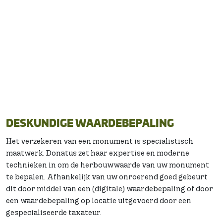
monumenten kunnen bij ons terecht voor
ondersteuning, advies en natuurlijk verzekeringen. Wij
werken als onderlinge verzekeraar zonder
winstoogmerk en betalen eventuele overschotten uit
brandverzekeringen (opstal, inboedel en inventaris)
terug aan onze leden, die twee jaar of langer lid zijn. Deze
premierestitutie kan per jaar variëren.
DESKUNDIGE WAARDEBEPALING
Het verzekeren van een monument is specialistisch
maatwerk. Donatus zet haar expertise en moderne
technieken in om de herbouwwaarde van uw monument
te bepalen. Afhankelijk van uw onroerend goed gebeurt
dit door middel van een (digitale) waardebepaling of door
een waardebepaling op locatie uitgevoerd door een
gespecialiseerde taxateur.