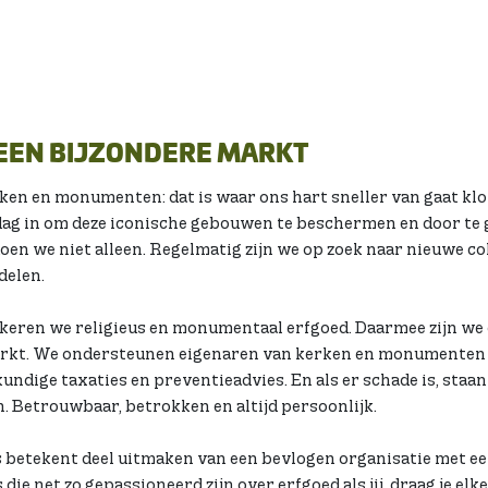
EEN BIJZONDERE MARKT
en en monumenten: dat is waar ons hart sneller van gaat klo
 dag in om deze iconische gebouwen te beschermen en door te
oen we niet alleen. Regelmatig zijn we op zoek naar nieuwe col
delen.
keren we religieus en monumentaal erfgoed. Daarmee zijn we d
rkt. We ondersteunen eigenaren van kerken en monumenten 
undige taxaties en preventieadvies. En als er schade is, staan
n. Betrouwbaar, betrokken en altijd persoonlijk.
betekent deel uitmaken van een bevlogen organisatie met een
die net zo gepassioneerd zijn over erfgoed als jij, draag je elke