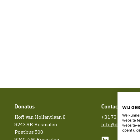
ogen en oren van de binnendi
Donatus
Contact
WIJ GE
We kunnen
Hoff van Hollantlaan 8
+31 73 5221700
website t
5243 SR Rosmalen
info@donatus.nl
website-e
opent u de
Postbus 500
5240 AM Rosmalen