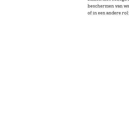
beschermen van waar
of in een andere rol
PERSOONLI
Verbondenheid. Dat
in kerken en monum
precies wat je vindt
waarop we samenwe
persoonlijke contac
geen verzekeraar op
dichtbij. Onze missi
verzekeren. We will
behoud van culturee
versterken van de 
ons ben je onderdee
inhoudelijk werk en