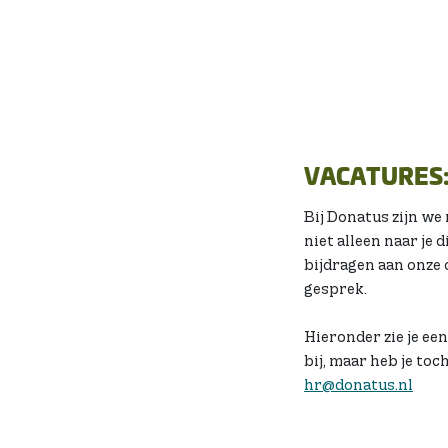
hand in hand gaan.
Over ons
VACATURES:
Bij Donatus zijn we
niet alleen naar je 
bijdragen aan onze 
gesprek.
Hieronder zie je ee
bij, maar heb je toc
hr@donatus.nl