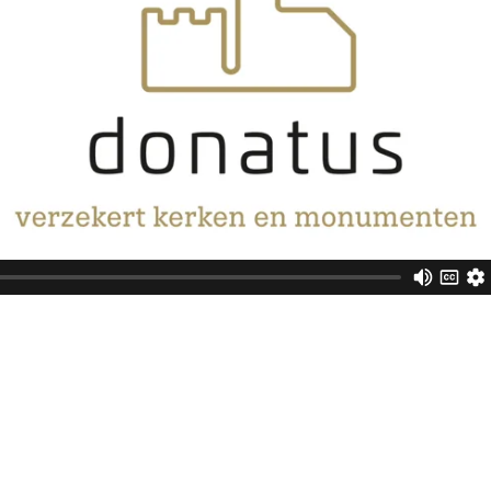
PATRICK SCHALKE
TAXATEUR-EXPE
“Als taxateur kom je bij eige
monumenten thuis of op locat