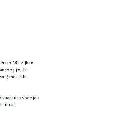
cties. We kijken
arop jij wilt
aag met je in
e vacature voor jou
ie naar: