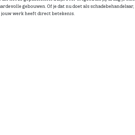
devolle gebouwen. Of je dat nu doet als schadebehandelaar, 
: jouw werk heeft direct betekenis.
JK CONTACT
 is wat mensen vaak zoeken
enten. En dat is ook
 bij Donatus: in de manier
rken, en in het
t met onze leden. We zijn
 afstand, maar staan juist
e gaat verder dan alleen
en bijdragen aan het
l erfgoed én aan het
gemeenschap eromheen. Bij
l van een organisatie waar
 menselijk contact altijd