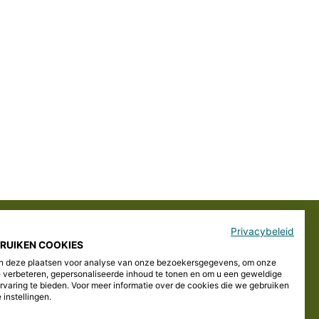
enst”.
Privacybeleid
AFM vergunning
BRUIKEN COOKIES
 deze plaatsen voor analyse van onze bezoekersgegevens, om onze
12000487
e verbeteren, gepersonaliseerde inhoud te tonen en om u een geweldige
rvaring te bieden. Voor meer informatie over de cookies die we gebruiken
 instellingen.