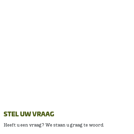
CONTACT
mail ons:
info@donatus.nl
STEL UW VRAAG
Heeft u een vraag? We staan u graag te woord.