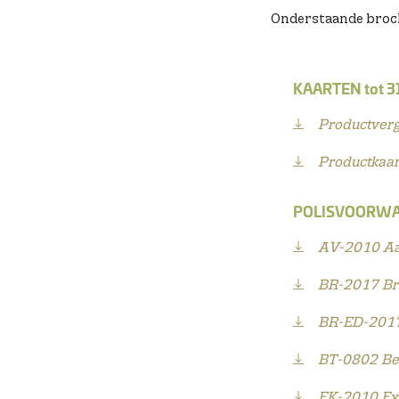
Onderstaande broch
KAARTEN tot 3
Productverg
Productkaar
POLISVOORWAAR
AV-2010 Aan
BR-2017 Br
BR-ED-2017
BT-0802 Bes
EK-2010 Exp