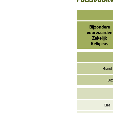
Bijzondere
voorwaarden
Zakelijk
Religieus
Brand
Uit
Glas