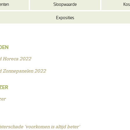
enten
Sloopwaarde
Kos
Exposities
DEN
ad Horeca 2022
ad Zonnepanelen 2022
ZER
zer
terschade ‘voorkomen is altijd beter’