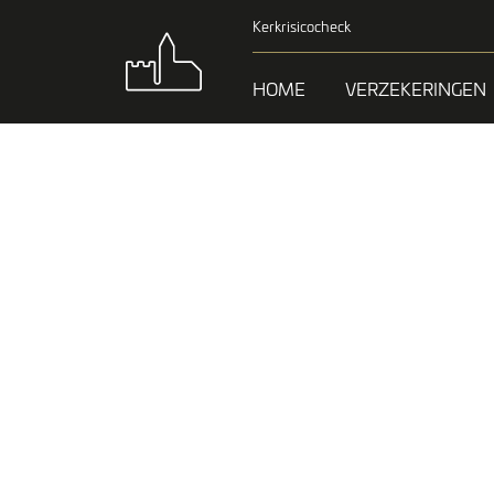
Kerkrisicocheck
HOME
VERZEKERINGEN
POLIS-
VOORW
EN BR