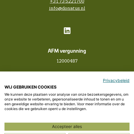
+31 73 5221700
info@donatus.nl
AFM vergunning
12000487
Privacybeleid
WIJ GEBRUIKEN COOKIES
Over Donatus
We kunnen deze plaatsen voor analyse van onze bezoekersgegevens, om
Privacyverklaring
onze website te verbeteren, gepersonaliseerde inhoud te tonen en om u
een geweldige website-ervaring te bieden. Voor meer informatie over de
Cookieverklaring
cookies die we gebruiken opent u de instellingen.
Disclaimer
©
2026
-
Donatus
Accepteer alles