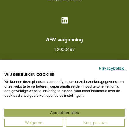
AFM vergunning
12000487
Privacybeleid
WIJ GEBRUIKEN COOKIES
Over Donatus
We kunnen deze plaatsen voor analyse van onze bezoekersgegevens, om
Privacyverklaring
onze website te verbeteren, gepersonaliseerde inhoud te tonen en om u
een geweldige website-ervaring te bieden. Voor meer informatie over de
Cookieverklaring
cookies die we gebruiken opent u de instellingen.
Disclaimer
©
2026
-
Donatus
Accepteer alles
Weigeren
Nee, pas aan