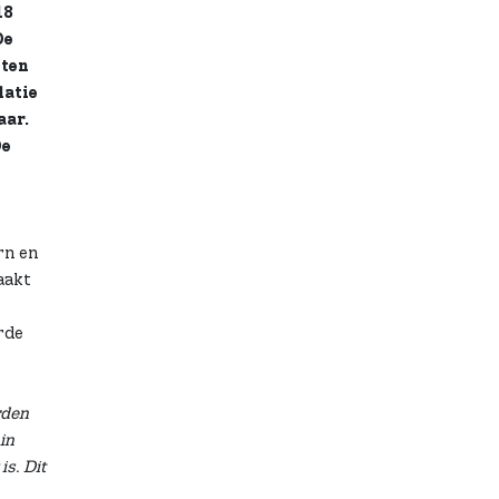
18
De
 ten
latie
aar.
De
rn en
aakt
rde
rden
in
is. Dit