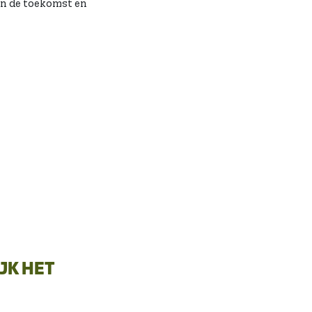
in de toekomst en
JK HET