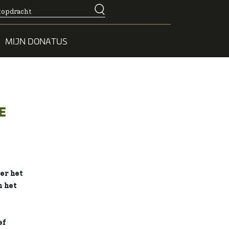
MIJN DONATUS
E
er het
n het
ef