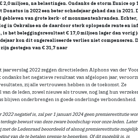
 € 2,0 miljoen, na belastingen. Ondanks de storm Eunice op 
ft Donatus in 2022 een beter schadejaar gehad dan in 2021. 
d gebleven van grote kerk- of monumentenbranden. Echter,
log in Oekraïne en de daardoor sterk oplopende rente en inf
 is het beleggingsresultaat € 17,0 miljoen lager dan vorig j
dejaar kon dit ongerealiseerde verlies niet compenseren. 
ijn gestegen van € 31,7 naar
et jaarverslag 2022 zeggen directieleden Alphons van der Voo
 ondanks het negatieve resultaat van afgelopen jaar, veroorz
esultaten, zij alle vertrouwen hebben in de toekomst. Ze
 van de leden, zowel nieuwe als trouwe, nog lang hun verzeke
us blijven onderbrengen in goede onderlinge verbondenheid.
r 2022 negatief is, zal per 1 januari 2024 geen premierestitutie wo
s terdege bewust van deze zware boodschap voor onze leden. Later 
 met de Ledenraad beoordeeld of alsnog premierestitutie mogelijk 
ging van de te betalen premie te beperken. Of dit mogelijk is, is