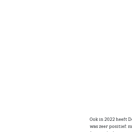
Als nicheverzekera
kerkelijk en monume
Donatus de leden ce
hebben de zorg over
prachtig monumenta
waardevol en onver
gespecialiseerde ke
Ook in 2022 heeft 
was zeer positief: 