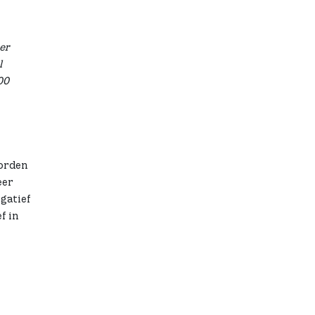
er
l
00
worden
eer
egatief
f in