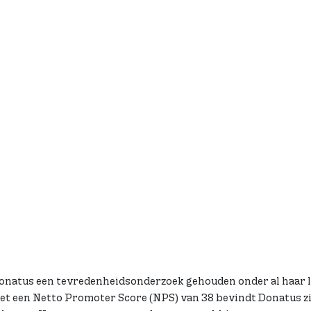
ar voor eigenaren van
ntaal erfgoed staan bij
ntraal. De 9.000 leden
 het historisch religieus en
al erfgoed: uniek,
vangbaar. Dat vraagt om
nnis, kunde én toewijding.
Donatus een tevredenheidsonderzoek gehouden onder al haar l
met een Netto Promoter Score (NPS) van 38 bevindt Donatus zi