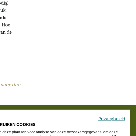
odig
uk.
nde
. Hoe
aan de
t meer dan
Privacybeleid
AFM vergunning
BRUIKEN COOKIES
 deze plaatsen voor analyse van onze bezoekersgegevens, om onze
12000487