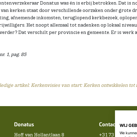
tenverzekeraar Donatus was én is erbij betrokken. Dat is n
 van kerken staat door verschillende oorzaken onder grote dr
ting, afnemende inkomsten, teruglopend kerkbezoek, oplope
ijwilligers. Het noopt allemaal tot nadenken op lokaal niveau
- verder? Dat verschilt per provincie en gemeente. Er is werk 
r. 1, pag. 85
ledige artikel: Kerkenvisies van start: Kerken ontwikkelen to
Donatus
Contact
WIJ GE
We kunnen
Hoff van Hollantlaan 8
+31 73 5221700