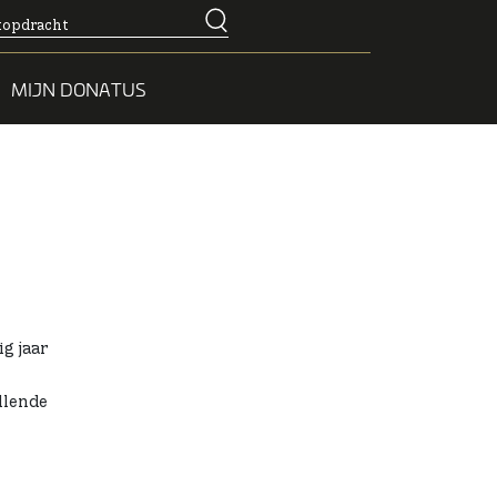
MIJN DONATUS
g jaar
llende