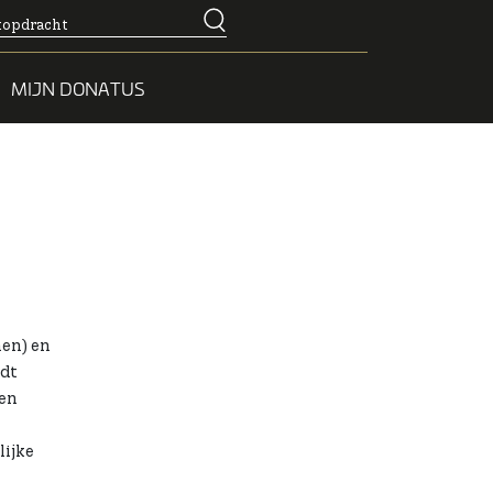
MIJN DONATUS
en) en
rdt
nen
lijke