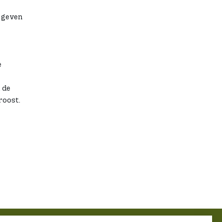
e geven
e
 de
roost.