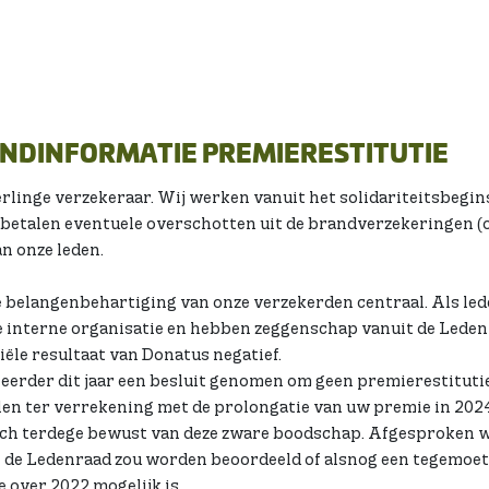
NDINFORMATIE PREMIERESTITUTIE
rlinge verzekeraar. Wij werken vanuit het solidariteitsbegin
betalen eventuele overschotten uit de brandverzekeringen (o
an onze leden.
e belangenbehartiging van onze verzekerden centraal. Als leden
 interne organisatie en hebben zeggenschap vanuit de Ledenr
iële resultaat van Donatus negatief.
eerder dit jaar een besluit genomen om geen premierestituti
len ter verrekening met de prolongatie van uw premie in 202
ich terdege bewust van deze zware boodschap. Afgesproken we
t de Ledenraad zou worden beoordeeld of alsnog een tegemoe
 over 2022 mogelijk is.