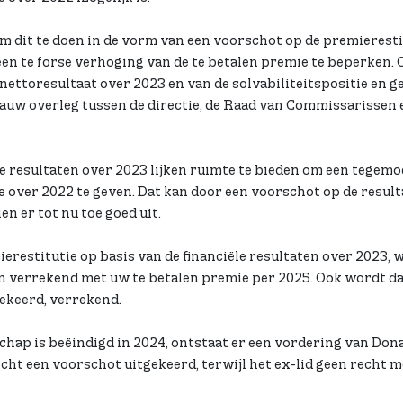
 dit te doen in de vorm van een voorschot op de premierestit
n te forse verhoging van de te betalen premie te beperken. Of 
 nettoresultaat over 2023 en van de solvabiliteitspositie en g
nauw overleg tussen de directie, de Raad van Commissarissen
le resultaten over 2023 lijken ruimte te bieden om een tegem
 over 2022 te geven. Dat kan door een voorschot op de result
ien er tot nu toe goed uit.
restitutie op basis van de financiële resultaten over 2023, wo
En verrekend met uw te betalen premie per 2025. Ook wordt d
gekeerd, verrekend.
chap is beëindigd in 2024, ontstaat er een vordering van Dona
cht een voorschot uitgekeerd, terwijl het ex-lid geen recht 